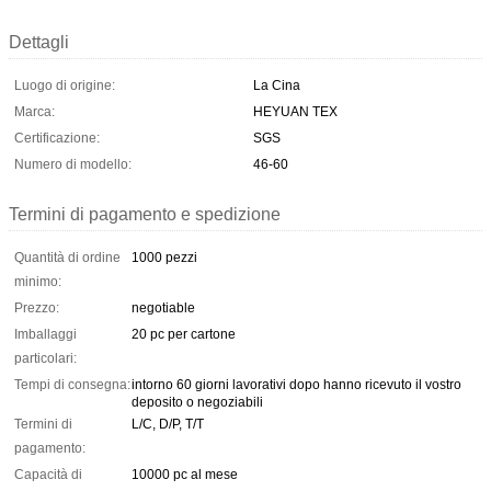
Dettagli
Luogo di origine:
La Cina
Marca:
HEYUAN TEX
Certificazione:
SGS
Numero di modello:
46-60
Termini di pagamento e spedizione
Quantità di ordine
1000 pezzi
minimo:
Prezzo:
negotiable
Imballaggi
20 pc per cartone
particolari:
Tempi di consegna:
intorno 60 giorni lavorativi dopo hanno ricevuto il vostro
deposito o negoziabili
Termini di
L/C, D/P, T/T
pagamento:
Capacità di
10000 pc al mese