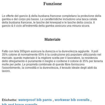
Funzione
Le offerte del gancio & della busbana francese completano la protezione della
gamba e del corpo più basso. Le caratteristiche includono una tasca celata
della busbana francese, le tasche del kneepad e le tasche della coscia. Il
gancio & il ciclo all'estremità della gamba assicura una misura sicura.
Materiale
Fatto con tela 300gsm assicura la durezza e la durevolezza aggiunte. Il poli
35% cotone di normalmente 65% è la costruzione più popolare utilizzando nel
mercato. questo materiale è la migliore scelta per il lavoratore, la resistenza
dello sfregamento è puramente il meglio e contiene il cotone di 35% per tenerla
molle per pelle. Le proprietà combinate di queste fibre forniscono
l'assorbimento, la comodità e la durevolezza, il tessuto ideale degli abiti da
lavoro.
waterproof bib pants
workwear bib overalls
Etichette:
,
,
bib and brace overalls