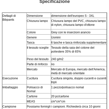
Specificazione
Dettagli di
Dimensione
dimensione dell'europeo S - 3XL
Bibpants
Chiusura lampo
Chiusura lampo del PVC, chiusura lampo
di nylon, chiusura lampo d'ottone
Colore
Grey con le inserzioni arancio
Genere
Uomini
Tasca
6 tasche e tasca rinforzata supplementare
Il tessuto sceglie
Tessuto della saia del cotone del
poliestere 35% di 65%
Peso del tessuto
240 g/m2
Parte di rinforzo
no
Mercato
Mercato di Europa, mercato dell'America,
metà di mercato orientale
Esecuzione
Cucitura
Cucitura singola, doppio cucenti e cucenti
tripli
Imballaggio
Polisacco di
1 pezzo/polisacco nomal
Nomal
Cartone
20 pc/cartone
MEAS
cm*cm*cm
Campione
Possiamo fornirgli i campioni. Richiederà circa 10 giorni