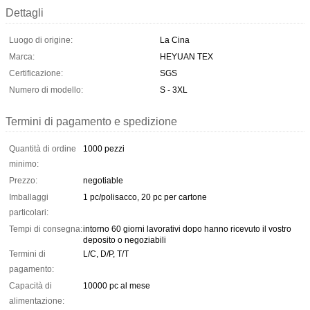
Dettagli
Luogo di origine:
La Cina
Marca:
HEYUAN TEX
Certificazione:
SGS
Numero di modello:
S - 3XL
Termini di pagamento e spedizione
Quantità di ordine
1000 pezzi
minimo:
Prezzo:
negotiable
Imballaggi
1 pc/polisacco, 20 pc per cartone
particolari:
Tempi di consegna:
intorno 60 giorni lavorativi dopo hanno ricevuto il vostro
deposito o negoziabili
Termini di
L/C, D/P, T/T
pagamento:
Capacità di
10000 pc al mese
alimentazione: