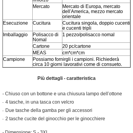
Mercato
Mercato di Europa, mercato
dell'America, mezzo mercato
orientale
Esecuzione
Cucitura
Cucitura singola, doppio cucenti
e cucenti tripli
Imballaggio
Polisacco di
1 pezzo/polisacco nomal
Nomal
Cartone
20 pc/cartone
MEAS
cm*cm*cm
Campione
Possiamo fornirgli i campioni. Richiederà
circa 10 giorni lavorativi come di consueto.
Più dettagli - caratteristica
- Chiuso con un bottone e una chiusura lampo dell'ottone
4 tasche, in una tasca con velcro
-
Due tasche della gamba per gli accessori
-
2 tasche cucite del ginocchio per le ginocchiere
-
- Dimensione: S - 3XL