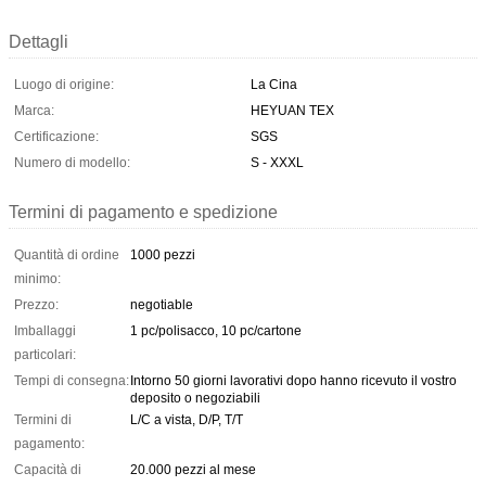
Dettagli
Luogo di origine:
La Cina
Marca:
HEYUAN TEX
Certificazione:
SGS
Numero di modello:
S - XXXL
Termini di pagamento e spedizione
Quantità di ordine
1000 pezzi
minimo:
Prezzo:
negotiable
Imballaggi
1 pc/polisacco, 10 pc/cartone
particolari:
Tempi di consegna:
Intorno 50 giorni lavorativi dopo hanno ricevuto il vostro
deposito o negoziabili
Termini di
L/C a vista, D/P, T/T
pagamento:
Capacità di
20.000 pezzi al mese