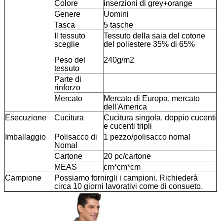
Colore
inserzioni di grey+orange
Genere
Uomini
Tasca
5 tasche
Il tessuto
Tessuto della saia del cotone
sceglie
del poliestere 35% di 65%
Peso del
240g/m2
tessuto
Parte di
rinforzo
Mercato
Mercato di Europa, mercato
dell'America
Esecuzione
Cucitura
Cucitura singola, doppio cucenti
e cucenti tripli
Imballaggio
Polisacco di
1 pezzo/polisacco nomal
Nomal
Cartone
20 pc/cartone
MEAS
cm*cm*cm
Campione
Possiamo fornirgli i campioni. Richiederà
circa 10 giorni lavorativi come di consueto.