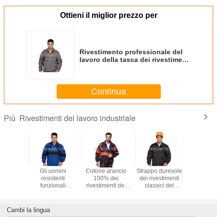
Ottieni il miglior prezzo per
Rivestimento professionale del
lavoro della tasca dei rivestimenti
del lavoro industriale
multi/cuciture del doppio
Continua
Rivestimenti del lavoro industriale
Più
ti il
Gli uomini
Cotone arancio
Strappo durevole
PRO rives
imento
resistenti
100% dei
dei rivestimenti
caldi del
bile del
funzionali
rivestimenti del
classici del
industr
 degli
riscaldano la
lavoro industriale
lavoro industriale
rivesti
ardwearing
sicurezza dei
di colore di
della tela anti con
resisten
ustria/la
rivestimenti del
contrasto con le
la doppia cucitura
lavoro
Cambi la lingua
uzione
lavoro con
maniche
sicure