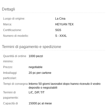
Dettagli
Luogo di origine:
La Cina
Marca:
HEYUAN TEX
Certificazione:
SGS
Numero di modello:
S - XXXL
Termini di pagamento e spedizione
Quantità di ordine
1000 pezzi
minimo:
Prezzo:
negotiable
Imballaggi
20 pc per cartone
particolari:
Tempi di consegna:
Intorno 50 giorni lavorativi dopo hanno ricevuto il vostro
deposito o negoziabili
Termini di
L/C, D/P, T/T
pagamento:
Capacità di
15000 pc al mese