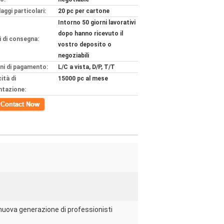
aggi particolari:
20 pc per cartone
Intorno 50 giorni lavorativi
dopo hanno ricevuto il
 di consegna:
vostro deposito o
negoziabili
ni di pagamento:
L/C a vista, D/P, T/T
ità di
15000 pc al mese
ntazione:
tto
nuova generazione di professionisti