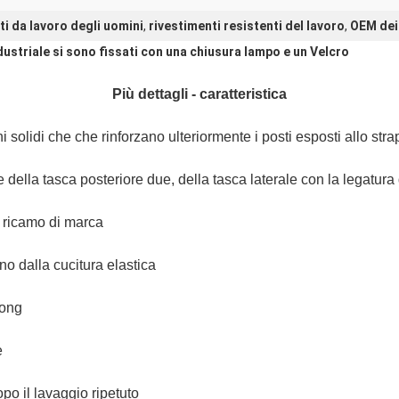
iti da lavoro degli uomini
,
rivestimenti resistenti del lavoro
,
OEM dei 
dustriale si sono fissati con una chiusura lampo e un Velcro
Più dettagli - caratteristica
i solidi che che rinforzano ulteriormente i posti
esposti allo str
della tasca posteriore due, della tasca laterale con la
legatura 
l ricamo di marca
no dalla cucitura elastica
rong
e
po il lavaggio ripetuto