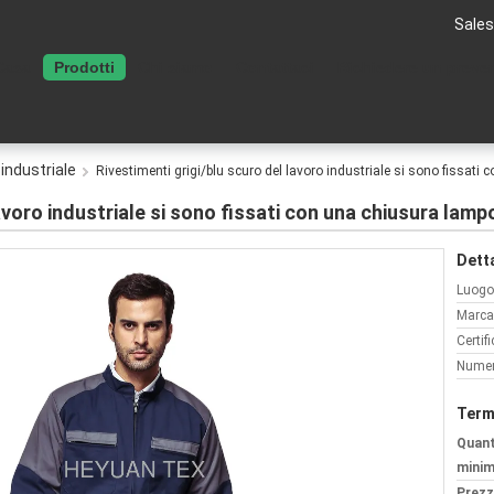
Sales
Casa
Prodotti
Chi siamo
Contattaci
Richiedere un preve
 industriale
Rivestimenti grigi/blu scuro del lavoro industriale si sono fissati
avoro industriale si sono fissati con una chiusura lamp
Detta
Luogo 
Marca
Certif
Numer
Term
Quant
minim
Prezz