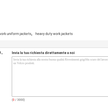
,
work uniform jackets
heavy duty work jackets
.,
Invia la tua richiesta direttamente a noi
(
0
/ 3000)