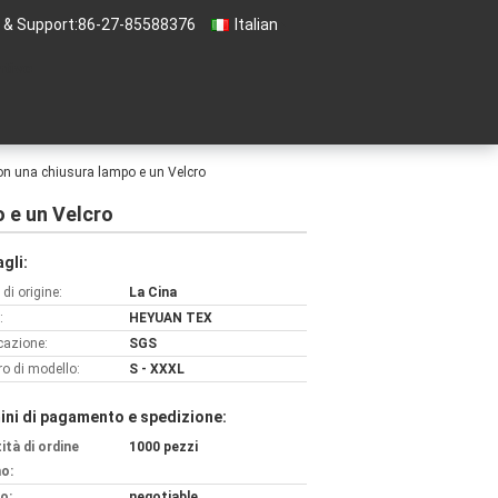
 & Support:
86-27-85588376
Italian
ntivo
 con una chiusura lampo e un Velcro
o e un Velcro
gli:
di origine:
La Cina
:
HEYUAN TEX
icazione:
SGS
o di modello:
S - XXXL
ini di pagamento e spedizione:
ità di ordine
1000 pezzi
o:
o:
negotiable