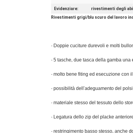
Evidenziare:
rivestimenti degli ab
Rivestimenti grigi/blu scuro del lavoro in
Doppie cuciture durevoli e molti bullon
-
5 tasche, due tasca della gamba una e 
-
molto bene fiting ed esecuzione con i
-
possibilità dell'adeguamento del polsi
-
materiale stesso del tessuto dello sto
-
Legatura dello zip del placke anterior
-
restringimento basso stesso, anche do
-