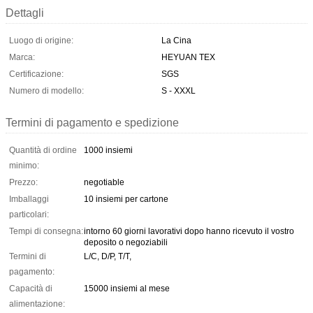
Dettagli
Luogo di origine:
La Cina
Marca:
HEYUAN TEX
Certificazione:
SGS
Numero di modello:
S - XXXL
Termini di pagamento e spedizione
Quantità di ordine
1000 insiemi
minimo:
Prezzo:
negotiable
Imballaggi
10 insiemi per cartone
particolari:
Tempi di consegna:
intorno 60 giorni lavorativi dopo hanno ricevuto il vostro
deposito o negoziabili
Termini di
L/C, D/P, T/T,
pagamento:
Capacità di
15000 insiemi al mese
alimentazione: