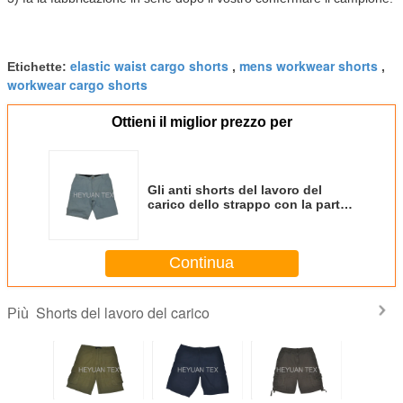
elastic waist cargo shorts
mens workwear shorts
Etichette:
,
,
workwear cargo shorts
Ottieni il miglior prezzo per
Gli anti shorts del lavoro del
carico dello strappo con la parte
posteriore scaturita intasca gli
shorts resistenti del carico degli
uomini
Continua
Shorts del lavoro del carico
Più