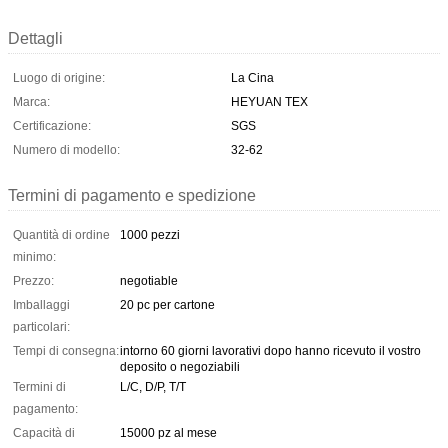
Dettagli
Luogo di origine:
La Cina
Marca:
HEYUAN TEX
Certificazione:
SGS
Numero di modello:
32-62
Termini di pagamento e spedizione
Quantità di ordine
1000 pezzi
minimo:
Prezzo:
negotiable
Imballaggi
20 pc per cartone
particolari:
Tempi di consegna:
intorno 60 giorni lavorativi dopo hanno ricevuto il vostro
deposito o negoziabili
Termini di
L/C, D/P, T/T
pagamento:
Capacità di
15000 pz al mese