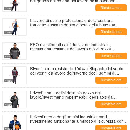
del gancio del cotone del lavoro della busbana
francese dell'abbigliamento degli abiti da lavoro degli
Richiesta ora
uomini
Il lavoro di cucito professionale della busbana
francese ansima/i denim globali della busbana
francese degli uomini tessuto di Twil
Richiesta ora
PRO rivestimenti caldi del lavoro industriale,
rivestimenti resistenti del lavoro di sicurezza
300gsm
Richiesta ora
Rivestimento resistente 100% e Bibpants del vento
dei vestiti da lavoro dell'inverno degli uomini di
Oxford del poliestere
Richiesta ora
I rivestimenti pratici della sicurezza del
lavoro/rivestimenti impermeabili degli abiti da
lavoro con stanno sul collare
Richiesta ora
Il rivestimento degli uomini industriali molli,
rivestimento funzionante luminoso di sicurezza con
la cintura regolabile
Richiesta ora