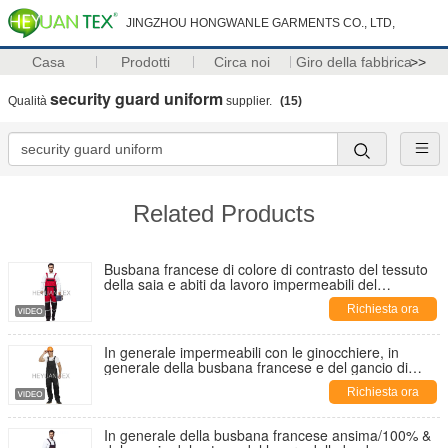
JINGZHOU HONGWANLE GARMENTS CO., LTD,
Casa
Prodotti
Circa noi
Giro della fabbrica
>>
security guard uniform
Qualità
supplier.
(15)
Related Products
Busbana francese di colore di contrasto del tessuto
della saia e abiti da lavoro impermeabili del
gancio con nastro adesivo riflettente
Richiesta ora
In generale impermeabili con le ginocchiere, in
generale della busbana francese e del gancio di
sicurezza della busbana francese del lavoro
Richiesta ora
In generale della busbana francese ansima/100% &