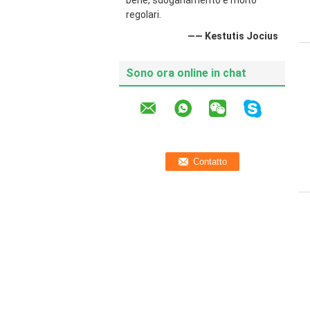
bene, sdoganamento è molto
regolari.
—— Kestutis Jocius
Sono ora online in chat