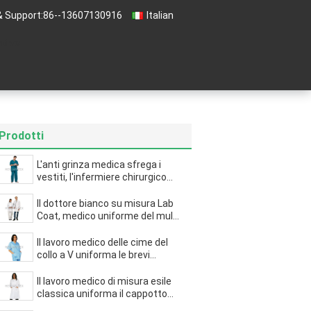
& Support:
86--13607130916
Italian
ntivo
Prodotti
L'anti grinza medica sfrega i
vestiti, l'infermiere chirurgico
Uniform dell'ospedale del
lavaggio facile
Il dottore bianco su misura Lab
Coat, medico uniforme del multi
di cura ospedale della clinica
Il lavoro medico delle cime del
collo a V uniforma le brevi
maniche con due tasche
inclinate fondo
Il lavoro medico di misura esile
classica uniforma il cappotto
bianco del laboratorio in popeline