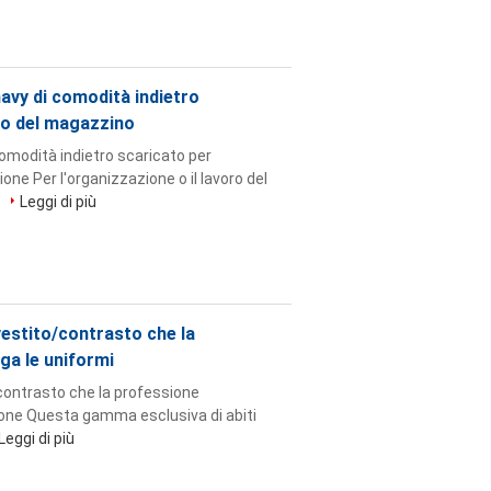
navy di comodità indietro
oro del magazzino
comodità indietro scaricato per
one Per l'organizzazione o il lavoro del
.
Leggi di più
 vestito/contrasto che la
ga le uniformi
o/contrasto che la professione
zione Questa gamma esclusiva di abiti
Leggi di più