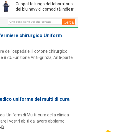
e saia eccellente
Cappotto lungo del laboratorio
dei blu navy di comodità indietro
scaricato per l'organizzazione o
il lavoro del magazzino
infermiere chirurgico Uniform
ere dell'ospedale, il cotone chirurgico
me 87% Funzione Anti-grinza, Anti-parte
edico uniforme del multi di cura
cal Uniform di Multi-cura della clinica
re i vostri abiti da lavoro abbiamo
più