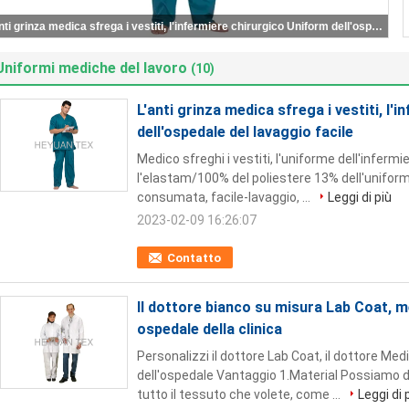
L'anti grinza medica sfrega i vestiti, l'infermiere chirurgico Uniform dell'ospedale del lavaggio facile
Uniformi mediche del lavoro
(10)
L'anti grinza medica sfrega i vestiti, l'
dell'ospedale del lavaggio facile
Medico sfreghi i vestiti, l'uniforme dell'infermi
l'elastam/100% del poliestere 13% dell'unifor
consumata, facile-lavaggio, ...
Leggi di più
2023-02-09 16:26:07
Contatto
Il dottore bianco su misura Lab Coat, m
ospedale della clinica
Personalizzi il dottore Lab Coat, il dottore Medi
dell'ospedale Vantaggio 1.Material Possiamo da
tutto il tessuto che volete, come ...
Leggi di 