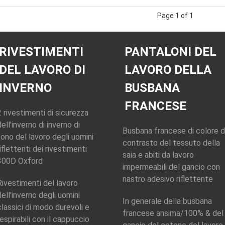
Page 1 of 1
RIVESTIMENTI
PANTALONI DEL
DEL LAVORO DI
LAVORO DELLA
INVERNO
BUSBANA
FRANCESE
2 rivestimenti di sicurezza
dell'inverno di inverno di
Busbana francese di colore d
tono del lavoro degli uomini
contrasto del tessuto della
riflettenti dei rivestimenti
saia e abiti da lavoro
300D Oxford
impermeabili del gancio con
nastro adesivo riflettente
Rivestimenti del lavoro
dell'inverno degli uomini
In generale della busbana
classici di modo durevoli e
francese ansima/100% & del
respirabili con il cappuccio