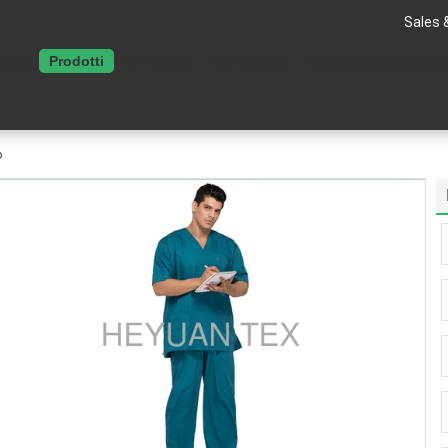
Sales 
Casa
Prodotti
Chi siamo
Contattaci
Richiedere un preve
o