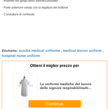
- Insieme-nel giogo dello sleevesShoulder
- Parte anteriore celata con la legatura del bottone
- Conduttura di contrasto
scrubs medical uniforms
medical doctor uniform
Etichette:
,
,
hospital nurse uniform
Ottieni il miglior prezzo per
Le uniformi mediche del lavoro
delle signore respirabili/multi
professione d'infermiera di colore
sfregano gli insiemi
Continua