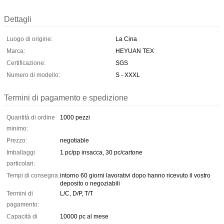
Dettagli
Luogo di origine:
La Cina
Marca:
HEYUAN TEX
Certificazione:
SGS
Numero di modello:
S - XXXL
Termini di pagamento e spedizione
Quantità di ordine
1000 pezzi
minimo:
Prezzo:
negotiable
Imballaggi
1 pc/pp insacca, 30 pc/cartone
particolari:
Tempi di consegna:
intorno 60 giorni lavorativi dopo hanno ricevuto il vostro
deposito o negoziabili
Termini di
L/C, D/P, T/T
pagamento:
Capacità di
10000 pc al mese