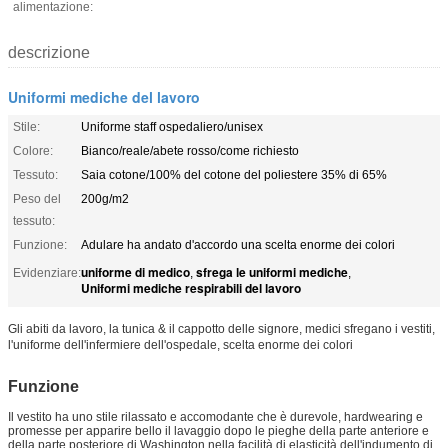
alimentazione:
descrizione
Uniformi mediche del lavoro
Stile:
Uniforme staff ospedaliero/unisex
Colore:
Bianco/reale/abete rosso/come richiesto
Tessuto:
Saia cotone/100% del cotone del poliestere 35% di 65%
Peso del
200g/m2
tessuto:
Funzione:
Adulare ha andato d'accordo una scelta enorme dei colori
uniforme di medico
sfrega le uniformi mediche
Evidenziare:
,
,
Uniformi mediche respirabili del lavoro
Gli abiti da lavoro, la tunica & il cappotto delle signore, medici sfregano i vestiti,
l'uniforme dell'infermiere dell'ospedale, scelta enorme dei colori
Funzione
Il vestito ha uno stile rilassato e accomodante che è durevole, hardwearing e
promesse per apparire bello il lavaggio dopo le pieghe della parte anteriore e
della parte posteriore di Washington nella facilità di elasticità dell'indumento di