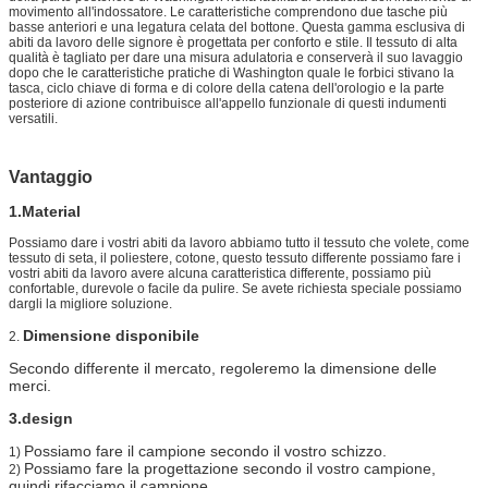
movimento all'indossatore. Le caratteristiche comprendono due tasche più
basse anteriori e una legatura celata del bottone. Questa gamma esclusiva di
abiti da lavoro delle signore è progettata per conforto e stile. Il tessuto di alta
qualità è tagliato per dare una misura adulatoria e conserverà il suo lavaggio
dopo che le caratteristiche pratiche di Washington quale le forbici stivano la
tasca, ciclo chiave di forma e di colore della catena dell'orologio e la parte
posteriore di azione contribuisce all'appello funzionale di questi indumenti
versatili.
Vantaggio
1.Material
Possiamo dare i vostri abiti da lavoro abbiamo tutto il tessuto che volete, come
tessuto di seta, il poliestere, cotone, questo tessuto differente possiamo fare i
vostri abiti da lavoro avere alcuna caratteristica differente, possiamo più
confortable, durevole o facile da pulire. Se avete richiesta speciale possiamo
dargli la migliore soluzione.
Dimensione disponibile
2.
Secondo differente il mercato, regoleremo la dimensione delle
merci.
3.design
Possiamo fare il campione secondo il vostro schizzo.
1)
Possiamo fare la progettazione secondo il vostro campione,
2)
quindi rifacciamo il campione.