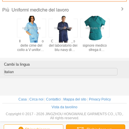
Uniformi mediche del lavoro
Più
 medico di
Il lavoro medico
Cappotto lungo
Il lavoro delle
L'anti g
 esile
delle cime del
del laboratorio dei
signore medico
medica sf
 uniforma
collo a V uniforma
blu navy di
sfrega il
vestiti, l'i
to bianco
le brevi maniche
comodità indietro
vestito/contrasto
chirurgico
atorio in
con due tasche
scaricato per
che la professione
dell'osped
e e saia
inclinate fondo
l'organizzazione o
d'infermiera
lavaggio 
Cambi la lingua
lente
il lavoro del
stridente sfrega le
magazzino
uniformi
Italian
Casa
|
Circa noi
|
Contattici
|
Mappa del sito
|
Privacy Policy
Vista da tavolino
Copyright © 2017 - 2026 JINGZHOU HONGWANLE GARMENTS CO., LTD,.
All rights reserved.