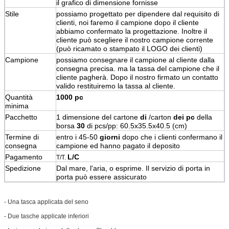
il grafico di dimensione fornisse
Stile
possiamo progettato per dipendere dal requisito di
clienti, noi faremo il campione dopo il cliente
abbiamo confermato la progettazione. Inoltre il
cliente può scegliere il nostro campione corrente
(può ricamato o stampato il LOGO dei clienti)
Campione
possiamo consegnare il campione al cliente dalla
consegna precisa. ma la tassa del campione che il
cliente pagherà. Dopo il nostro firmato un contatto
valido restituiremo la tassa al cliente.
Quantità
1000 pc
minima
Pacchetto
1 dimensione del cartone
di
/carton
dei pc
della
borsa
30
di pcs/pp: 60.5x35.5x40.5 (cm)
Termine di
entro i 45-50
giorni
dopo che i clienti confermano il
consegna
campione ed hanno pagato il deposito
Pagamento
L/C
T/T.
Spedizione
Dal mare, l'aria, o esprime. Il servizio di porta in
porta può essere assicurato
- Una tasca applicata del seno
- Due tasche applicate inferiori