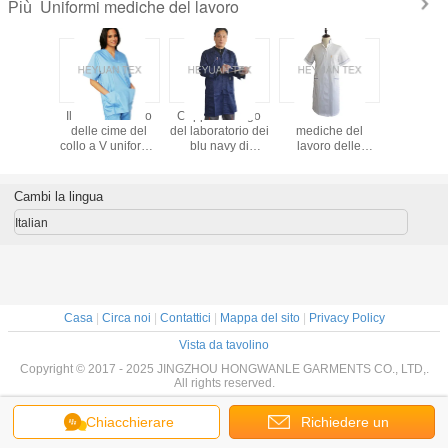
Uniformi mediche del lavoro
Più
 medico di
Il lavoro medico
Cappotto lungo
Le uniformi
L'anti g
 esile
delle cime del
del laboratorio dei
mediche del
medica sf
 uniforma
collo a V uniforma
blu navy di
lavoro delle
vestiti, l'i
to bianco
le brevi maniche
comodità indietro
signore
chirurgico
atorio in
con due tasche
scaricato per
respirabili/multi
dell'osped
e e saia
inclinate fondo
l'organizzazione o
professione
lavaggio 
Cambi la lingua
lente
il lavoro del
d'infermiera di
magazzino
colore sfregano
Italian
gli insiemi
Casa
|
Circa noi
|
Contattici
|
Mappa del sito
|
Privacy Policy
Vista da tavolino
Copyright © 2017 - 2025 JINGZHOU HONGWANLE GARMENTS CO., LTD,.
All rights reserved.
Chiacchierare
Richiedere un