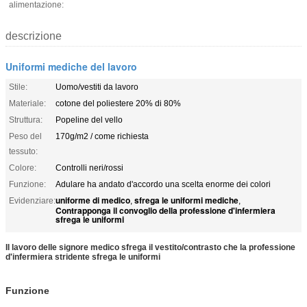
alimentazione:
descrizione
Uniformi mediche del lavoro
Stile:
Uomo/vestiti da lavoro
Materiale:
cotone del poliestere 20% di 80%
Struttura:
Popeline del vello
Peso del
170g/m2 / come richiesta
tessuto:
Colore:
Controlli neri/rossi
Funzione:
Adulare ha andato d'accordo una scelta enorme dei colori
uniforme di medico
sfrega le uniformi mediche
Evidenziare:
,
,
Contrapponga il convoglio della professione d'infermiera
sfrega le uniformi
Il lavoro delle signore medico sfrega il vestito/contrasto che la professione
d'infermiera stridente sfrega le uniformi
Funzione