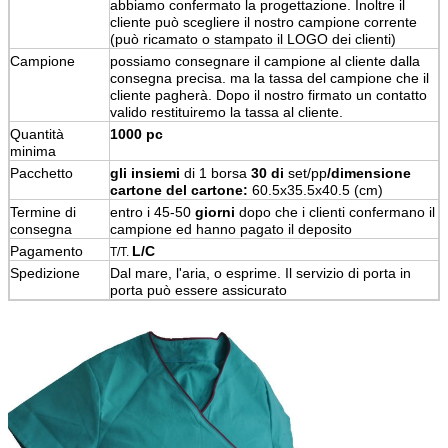
abbiamo confermato la progettazione. Inoltre il
cliente può scegliere il nostro campione corrente
(può ricamato o stampato il LOGO dei clienti)
Campione
possiamo consegnare il campione al cliente dalla
consegna precisa. ma la tassa del campione che il
cliente pagherà. Dopo il nostro firmato un contatto
valido restituiremo la tassa al cliente.
Quantità
1000 pc
minima
Pacchetto
gli insiemi
di 1 borsa
30 di
set/pp
/dimensione
cartone del cartone:
60.5x35.5x40.5 (cm)
Termine di
entro i 45-50
giorni
dopo che i clienti confermano il
consegna
campione ed hanno pagato il deposito
Pagamento
L/C
T/T.
Spedizione
Dal mare, l'aria, o esprime. Il servizio di porta in
porta può essere assicurato