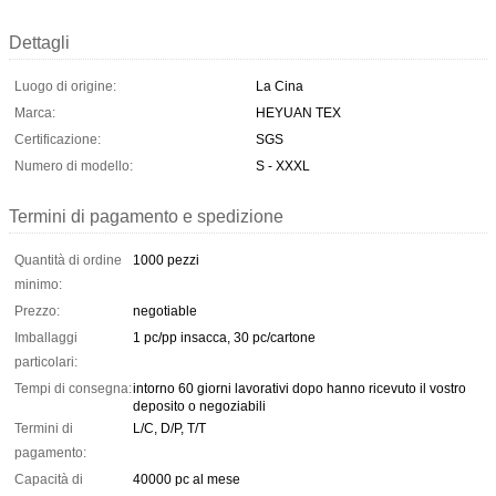
Dettagli
Luogo di origine:
La Cina
Marca:
HEYUAN TEX
Certificazione:
SGS
Numero di modello:
S - XXXL
Termini di pagamento e spedizione
Quantità di ordine
1000 pezzi
minimo:
Prezzo:
negotiable
Imballaggi
1 pc/pp insacca, 30 pc/cartone
particolari:
Tempi di consegna:
intorno 60 giorni lavorativi dopo hanno ricevuto il vostro
deposito o negoziabili
Termini di
L/C, D/P, T/T
pagamento:
Capacità di
40000 pc al mese